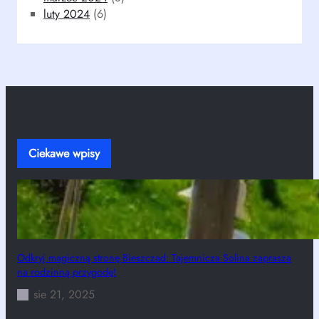
luty 2024
(6)
Ciekawe wpisy
Odkryj magiczną stronę Bieszczad: Tajemnicza Solina zaprasza
na rodzinną przygodę!
sie 21, 2025