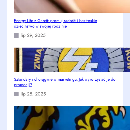
o
e
ż
:
l
j
Energy Life z Garett: promuj radość i beztroskie
i
a
dzieciństwo w swojej rodzinie
w
k
o
lip 29, 2025
t
ś
o
c
z
i
r
o
b
i
Sztandary i chorągwie w marketingu: Jak wykorzystać je do
promocji?
ć
s
lip 25, 2025
k
u
t
e
c