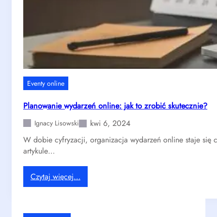
c
j
a
e
v
e
n
t
Eventy online
ó
w
Planowanie wydarzeń online: jak to zrobić skutecznie?
w
kwi 6, 2024
d
Ignacy Lisowski
o
W dobie cyfryzacji, organizacja wydarzeń online staje się
b
artykule…
i
e
:
Czytaj więcej…
p
P
a
l
n
a
d