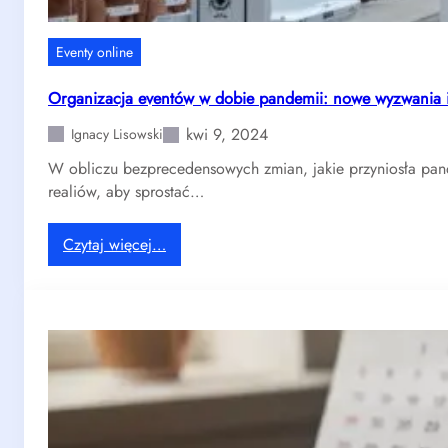
w
e
Eventy online
r
w
Organizacja eventów w dobie pandemii: nowe wyzwania 
e
kwi 9, 2024
W
Ignacy Lisowski
r
W obliczu bezprecedensowych zmian, jakie przyniosła pan
o
realiów, aby sprostać…
c
ł
:
Czytaj więcej…
a
O
w
r
i
g
u
a
n
i
z
a