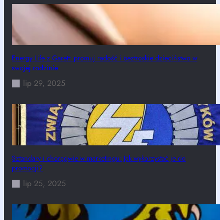
Energy Life z Garett: promuj radość i beztroskie dzieciństwo w
swojej rodzinie
lip 29, 2025
Sztandary i chorągwie w marketingu: Jak wykorzystać je do
promocji?
lip 25, 2025