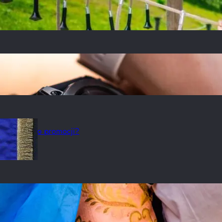
a Solina zaprasza na rodzinną przygodę!
ie dzieciństwo w swojej rodzinie
rzystać je do promocji?
ji non-profit: zwiększenie widoczności dzięki symbolice