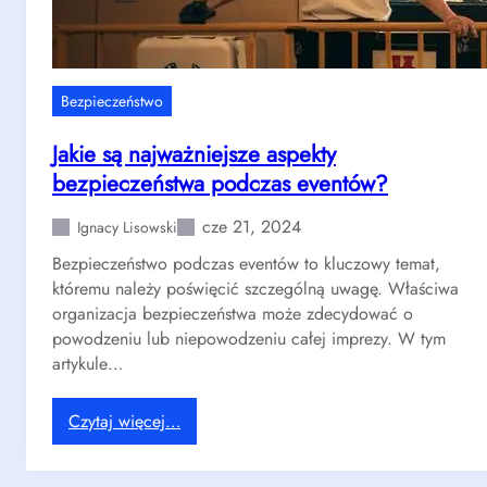
a
r
e
t
Bezpieczeństwo
t
:
Jakie są najważniejsze aspekty
p
bezpieczeństwa podczas eventów?
r
o
cze 21, 2024
Ignacy Lisowski
m
Bezpieczeństwo podczas eventów to kluczowy temat,
u
któremu należy poświęcić szczególną uwagę. Właściwa
j
organizacja bezpieczeństwa może zdecydować o
r
powodzeniu lub niepowodzeniu całej imprezy. W tym
a
artykule…
d
o
ś
:
Czytaj więcej…
ć
J
i
a