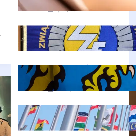
lip 29, 2025
Sztandary i chorągwie w marketingu:
…
Jak wykorzystać je do promocji?
lip 25, 2025
Zastosowanie sztandarów w promocji
organizacji non-profit: zwiększenie
widoczności dzięki symbolice
mar 24, 2025
Największe wyzwania w organizacji
eventów międzynarodowych
lut 25, 2025