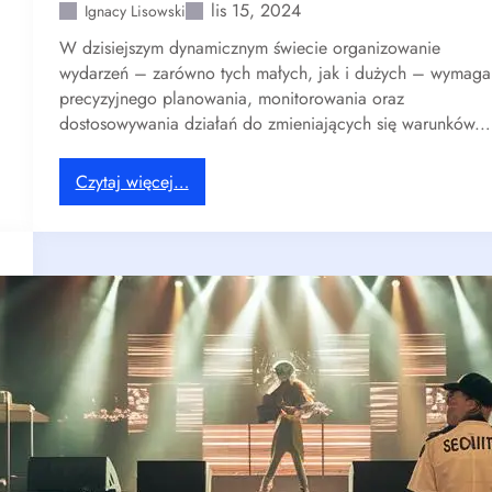
lis 15, 2024
Ignacy Lisowski
W dzisiejszym dynamicznym świecie organizowanie
wydarzeń – zarówno tych małych, jak i dużych – wymaga
precyzyjnego planowania, monitorowania oraz
dostosowywania działań do zmieniających się warunków.
:
Czytaj więcej…
W
y
k
o
r
z
y
s
t
a
n
i