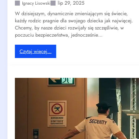
lip 29, 2025
Ignacy Lisowski
W dzisiejszym, dynamicznie zmieniającym się świecie,
każdy rodzic pragnie dla swojego dziecka jak najwięcej.
Chcemy, by nasze dzieci rozwijały się szczęśliwie, w
poczuciu bezpieczeństwa, jednocześnie…
:
Czytaj więcej…
E
n
e
r
g
y
L
i
f
e
z
G