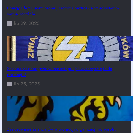
Energy Life z Garett: promuj radość i beztroskie dzieciństwo w
swojej rodzinie
lip 29, 2025
Sztandary i chorągwie w marketingu: Jak wykorzystać je do
promocji?
lip 25, 2025
Zastosowanie sztandarów w promocji organizacji non-profit: