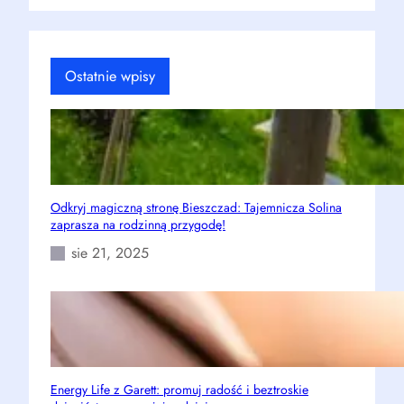
a
r
c
h
Ostatnie wpisy
Odkryj magiczną stronę Bieszczad: Tajemnicza Solina
zaprasza na rodzinną przygodę!
sie 21, 2025
Energy Life z Garett: promuj radość i beztroskie