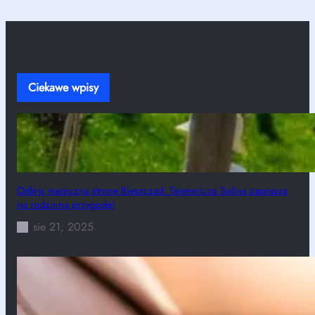
Ciekawe wpisy
Odkryj magiczną stronę Bieszczad: Tajemnicza Solina zaprasza
na rodzinną przygodę!
sie 21, 2025