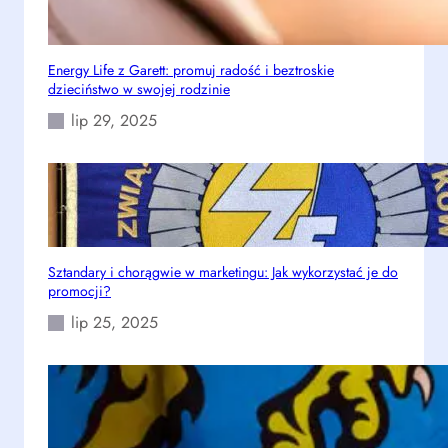
i
e
w
s
y
t
d
Energy Life z Garett: promuj radość i beztroskie
n
dzieciństwo w swojej rodzinie
a
i
r
k
lip 29, 2025
z
ó
e
w
ń
Sztandary i chorągwie w marketingu: Jak wykorzystać je do
promocji?
lip 25, 2025