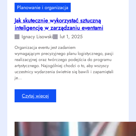
t
n
Planowanie i organizacja
n
a
Jak skutecznie wykorzystać sztuczną
i
w
inteligencję w zarządzaniu eventami
k
y
ó
j
Ignacy Lisowski
lut 1, 2025
w
ą
Organizacja eventu jest zadaniem
p
t
wymagającym precyzyjnego planu logistycznego, pasji
o
k
realizacyjnej oraz twórczego podejścia do programu
p
o
artystycznego. Najogólniej chodzi o to, aby wszyscy
r
w
uczestnicy wydarzenia świetnie się bawili i zapamiętali
z
e
je…
e
d
z
o
:
Czytaj więcej
i
ś
J
n
w
a
t
i
k
e
a
s
r
d
k
a
c