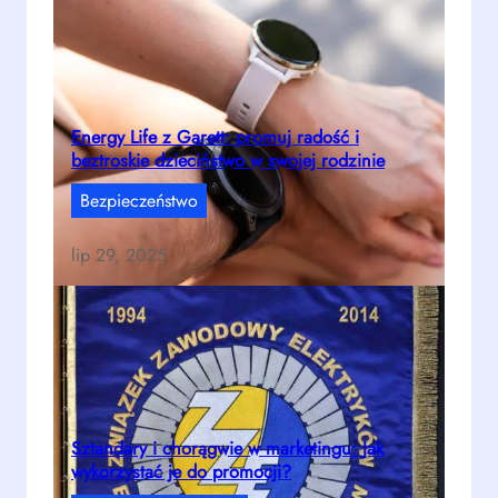
Energy Life z Garett: promuj radość i
beztroskie dzieciństwo w swojej rodzinie
Bezpieczeństwo
lip 29, 2025
Sztandary i chorągwie w marketingu: Jak
wykorzystać je do promocji?