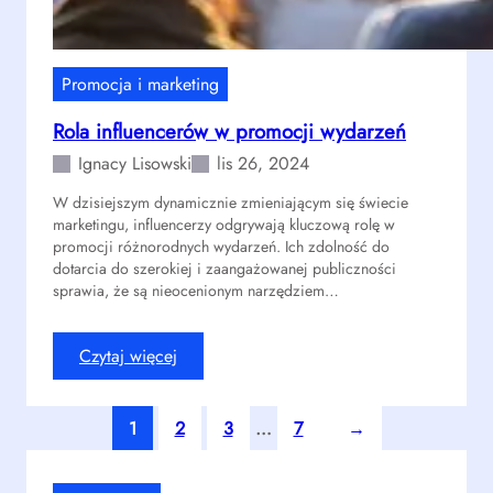
a
w
m
z
i
a
f
r
Promocja i marketing
i
z
Rola influencerów w promocji wydarzeń
k
ą
a
d
Ignacy Lisowski
lis 26, 2024
c
z
W dzisiejszym dynamicznie zmieniającym się świecie
j
a
marketingu, influencerzy odgrywają kluczową rolę w
i
n
promocji różnorodnych wydarzeń. Ich zdolność do
d
i
dotarcia do szerokiej i zaangażowanej publiczności
o
u
sprawia, że są nieocenionym narzędziem…
z
e
w
v
:
Czytaj więcej
i
e
R
ę
n
o
k
t
1
2
3
…
7
→
l
s
a
a
z
m
i
e
i