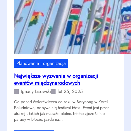
a
z
n
y
i
s
e
t
s
a
z
ć
t
j
a
e
n
d
d
o
Planowanie i organizacja
a
p
Największe wyzwania w organizacji
r
r
eventów międzynarodowych
ó
o
w
m
Ignacy Lisowski
lut 25, 2025
w
o
Od ponad ćwierćwiecza co roku w Boryeong w Korei
p
c
Południowej odbywa się festiwal błota. Event jest pełen
r
j
atrakcji, takich jak masaże błotne, błotne zjeżdżalnie,
o
i
parady w błocie, jazda na…
m
?
o