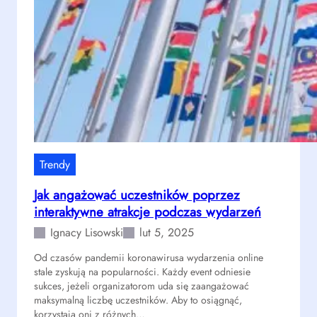
o
i
c
c
ę
j
z
d
a
n
z
e
o
y
v
ś
n
e
c
a
n
i
r
t
d
o
ó
z
d
w
Trendy
i
o
t
ę
w
Jak angażować uczestników poprzez
e
k
y
interaktywne atrakcje podczas wydarzeń
m
i
c
a
Ignacy Lisowski
lut 5, 2025
s
h
t
y
Od czasów pandemii koronawirusa wydarzenia online
y
stale zyskują na popularności. Każdy event odniesie
m
c
sukces, jeżeli organizatorom uda się zaangażować
b
z
maksymalną liczbę uczestników. Aby to osiągnąć,
o
n
korzystają oni z różnych…