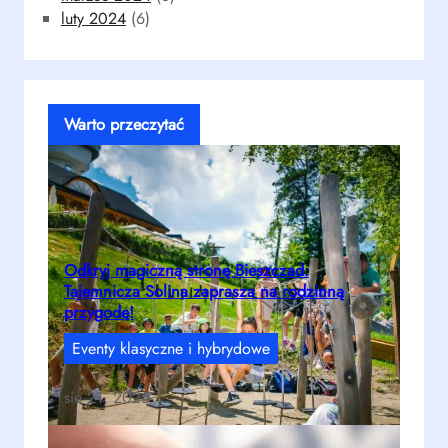
luty 2024
(6)
Warto przeczytać
Odkryj magiczną stronę Bieszczad:
Tajemnicza Solina zaprasza na rodzinną
przygodę!
Eventy klasyczne i hybrydowe
sie 21, 2025