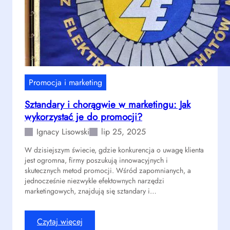
G
o
a
l
r
i
e
n
t
a
t
z
:
a
Promocja i marketing
p
p
Sztandary i chorągwie w marketingu: Jak
r
r
wykorzystać je do promocji?
o
a
m
s
Ignacy Lisowski
lip 25, 2025
u
z
W dzisiejszym świecie, gdzie konkurencja o uwagę klienta
j
a
jest ogromna, firmy poszukują innowacyjnych i
r
n
skutecznych metod promocji. Wśród zapomnianych, a
a
a
jednocześnie niezwykle efektownych narzędzi
d
r
marketingowych, znajdują się sztandary i…
o
o
ś
d
:
Czytaj więcej
ć
z