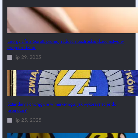
Energy Life z Garett: promuj radość i beztroskie dzieciństwo w
swojej rodzinie
lip 29, 2025
Sztandary i chorągwie w marketingu: Jak wykorzystać je do
promocji?
lip 25, 2025