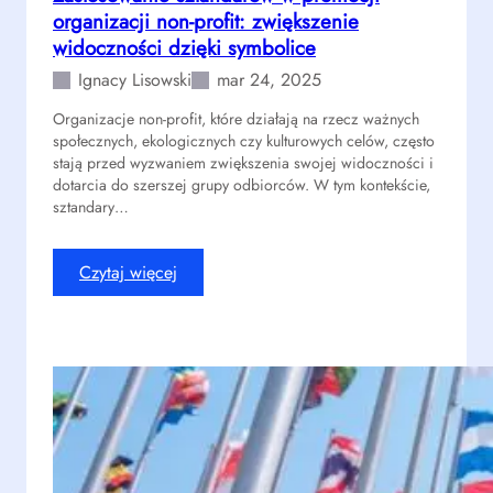
organizacji non-profit: zwiększenie
m
w
a
widoczności dzięki symbolice
o
r
w
Ignacy Lisowski
mar 24, 2025
k
s
Organizacje non-profit, które działają na rzecz ważnych
e
w
społecznych, ekologicznych czy kulturowych celów, często
t
o
stają przed wyzwaniem zwiększenia swojej widoczności i
i
j
dotarcia do szerszej grupy odbiorców. W tym kontekście,
n
e
sztandary…
g
j
u
r
:
Czytaj więcej
:
o
Z
J
d
a
a
z
s
k
i
t
w
n
o
y
i
s
k
e
o
o
w
r