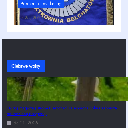
Promocja i marketing
lip 25, 2025
Ciekawe wpisy
Odkryj magiczną stronę Bieszczad: Tajemnicza Solina zaprasza
na rodzinną przygodę!
sie 21, 2025