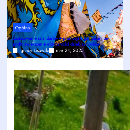
Ogólna
Zastosowanie sztandarów w promocji organizacji non-
profit: zwiększenie widoczności dzięki symbolice
Ignacy Lisowski
mar 24, 2025