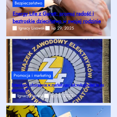
Bezpieczeństwo
Energy Life z Garett: promuj radość i
beztroskie dzieciństwo w swojej rodzinie
Ignacy Lisowski
lip 29, 2025
Promocja i marketing
Sztandary i chorągwie w marketingu: Jak wykorzystać je do
promocji?
Ignacy Lisowski
lip 25, 2025