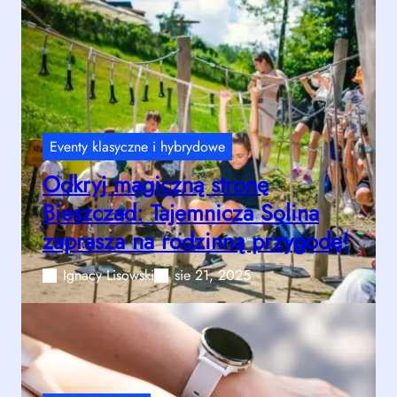
Eventy klasyczne i hybrydowe
Odkryj magiczną stronę
Bieszczad: Tajemnicza Solina
zaprasza na rodzinną przygodę!
Ignacy Lisowski
sie 21, 2025