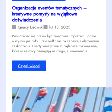
r
w
Organizacja eventów tematycznych –
o
o
f
kreatywne pomysły na wyjątkowe
r
i
g
doświadczenia
t
a
Ignacy Lisowski
lut 15, 2025
:
n
z
Publiczność ma prawo być zmęczona imprezami, gdzie
i
wszystko już było. Przyszedł czas na zabawę z elementami
w
z
zaskoczenia. Eventy tematyczne to najlepsze rozwiązania,
i
a
które uczestnicy pamiętają na długo, a konkurencja…
ę
c
k
j
s
i
:
Czytaj więcej
z
e
O
e
v
r
n
e
g
i
n
a
e
t
n
w
ó
i
i
w
z
d
m
a