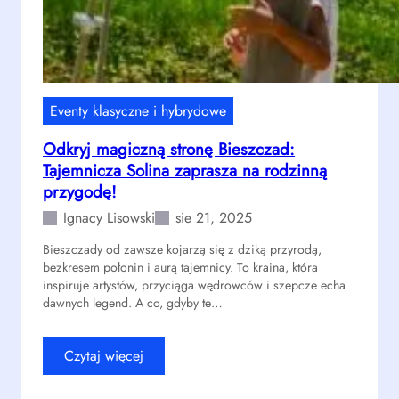
Eventy klasyczne i hybrydowe
Odkryj magiczną stronę Bieszczad:
Tajemnicza Solina zaprasza na rodzinną
przygodę!
Ignacy Lisowski
sie 21, 2025
Bieszczady od zawsze kojarzą się z dziką przyrodą,
bezkresem połonin i aurą tajemnicy. To kraina, która
inspiruje artystów, przyciąga wędrowców i szepcze echa
dawnych legend. A co, gdyby te…
:
Czytaj więcej
O
d