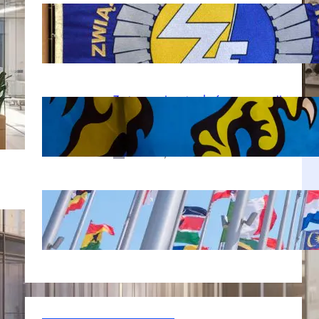
Sztandary i chorągwie w marketingu:
Jak wykorzystać je do promocji?
lip 25, 2025
e
Zastosowanie sztandarów w promocji
organizacji non-profit: zwiększenie
widoczności dzięki symbolice
mar 24, 2025
Największe wyzwania w organizacji
eventów międzynarodowych
lut 25, 2025