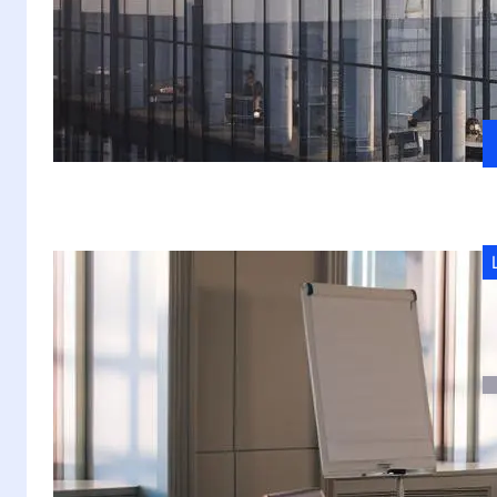
S
ar
s
in
S
w
S
ta
wy