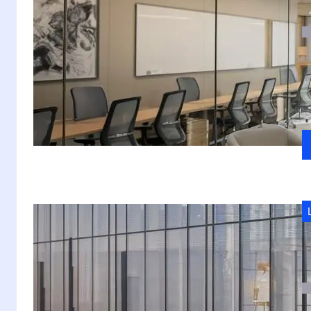
w
S
r
p
o
S
o