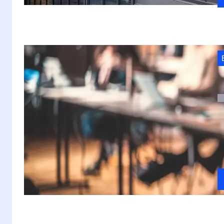
W
W
w
st
w