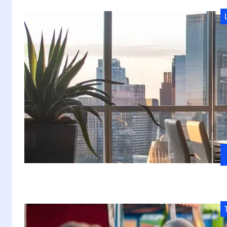
C
o
S
Po
p
s