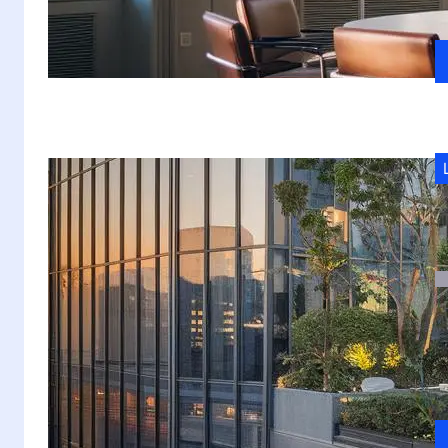
do
S
M
S
s
s
w