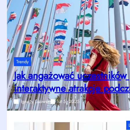
Trendy
Jak angażować uczestników
interaktywne atrakcje podc
Ignacy Lisowski
lut 5, 2025