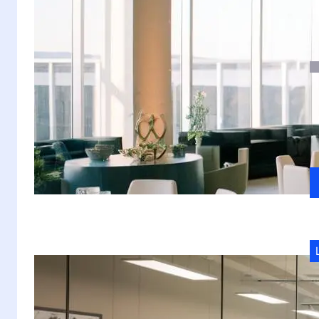
S
e
S
r
s
st
S
b