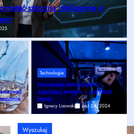
orzystać sztuczną inteligencję w
tami
2025
Technologie
Innowacyjne technologie w
ganizować
organizacji eventów – przyszłość
 poziomie
branży
024
Ignacy Lisowski
paź 24, 2024
Wyszukaj