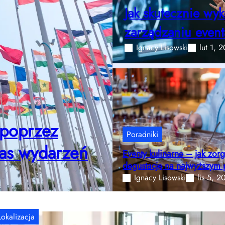
Jak skutecznie wyk
zarządzaniu even
Ignacy Lisowski
lut 1, 
 poprzez
Poradniki
zas wydarzeń
Eventy kulinarne – jak zor
degustację na najwyższym
Ignacy Lisowski
lis 5, 2
Lokalizacja