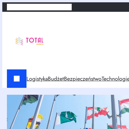
Przejdź
Home
Kontakt
Polityka prywatności
do
treści
Logistyka
Budżet
Bezpieczeństwo
Technologi