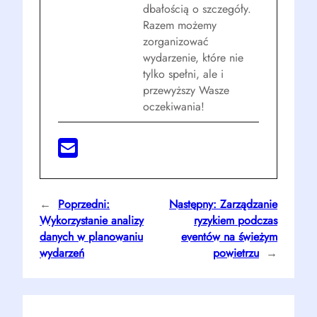
dbałością o szczegóły.
Razem możemy
zorganizować
wydarzenie, które nie
tylko spełni, ale i
przewyższy Wasze
oczekiwania!
←
Poprzedni:
Następny:
Zarządzanie
Wykorzystanie analizy
ryzykiem podczas
danych w planowaniu
eventów na świeżym
wydarzeń
powietrzu
→