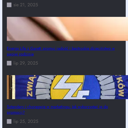
sie 21, 2025
Energy Life z Garett: promuj radość i beztroskie dzieciństwo w
swojej rodzinie
lip 29, 2025
Sztandary i chorągwie w marketingu: Jak wykorzystać je do
promocji?
lip 25, 2025