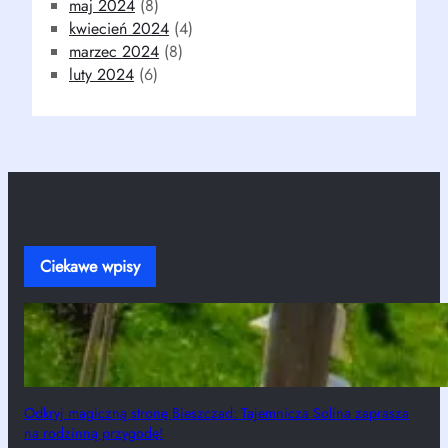
maj 2024
(8)
kwiecień 2024
(4)
marzec 2024
(8)
luty 2024
(6)
Ciekawe wpisy
Odkryj magiczną stronę Bieszczad: Tajemnicza Solina zaprasza
na rodzinną przygodę!