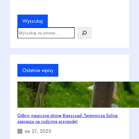
Wyszukaj
S
e
a
r
c
h
Ostatnie wpisy
Odkryj magiczną stronę Bieszczad: Tajemnicza Solina
zaprasza na rodzinną przygodę!
sie 21, 2025