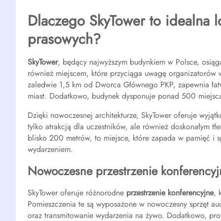
Dlaczego SkyTower to idealna lo
prasowych?
SkyTower
, będący najwyższym budynkiem w Polsce, osiąga
również miejscem, które przyciąga uwagę organizatorów w
zaledwie 1,5 km od Dworca Głównego PKP, zapewnia łatwy
miast. Dodatkowo, budynek dysponuje ponad 500 miejsca
Dzięki nowoczesnej architekturze, SkyTower oferuje wyjąt
tylko atrakcją dla uczestników, ale również doskonałym tł
blisko 200 metrów, to miejsce, które zapada w pamięć i 
wydarzeniem.
Nowoczesne przestrzenie konferencyj
SkyTower oferuje różnorodne
przestrzenie konferencyjne
, 
Pomieszczenia te są wyposażone w nowoczesny sprzęt aud
oraz transmitowanie wydarzenia na żywo. Dodatkowo, prof