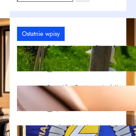
e
a
r
c
h
Ostatnie wpisy
Odkryj magiczną stronę Bieszczad:
Tajemnicza Solina zaprasza na
rodzinną przygodę!
sie 21, 2025
Energy Life z Garett: promuj radość
i beztroskie dzieciństwo w swojej
rodzinie
lip 29, 2025
Sztandary i chorągwie w
marketingu: Jak wykorzystać je do