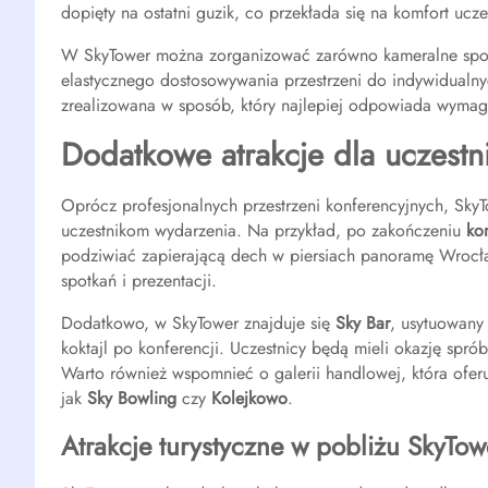
dopięty na ostatni guzik, co przekłada się na komfort ucze
W SkyTower można zorganizować zarówno kameralne spotka
elastycznego dostosowywania przestrzeni do indywidualn
zrealizowana w sposób, który najlepiej odpowiada wyma
Dodatkowe atrakcje dla uczestn
Oprócz profesjonalnych przestrzeni konferencyjnych, SkyT
uczestnikom wydarzenia. Na przykład, po zakończeniu
ko
podziwiać zapierającą dech w piersiach panoramę Wrocła
spotkań i prezentacji.
Dodatkowo, w SkyTower znajduje się
Sky Bar
, usytuowany
koktajl po konferencji. Uczestnicy będą mieli okazję spr
Warto również wspomnieć o galerii handlowej, która ofer
jak
Sky Bowling
czy
Kolejkowo
.
Atrakcje turystyczne w pobliżu SkyTow