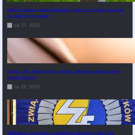
Odkryj magiczną stronę Bieszczad: Tajemnicza Solina zaprasza
na rodzinną przygodę!
sie 21, 2025
Energy Life z Garett: promuj radość i beztroskie dzieciństwo w
swojej rodzinie
lip 29, 2025
Sztandary i chorągwie w marketingu: Jak wykorzystać je do