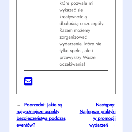
które pozwala mi
wykazać się
kreatywnością i
dbałością o szczegóły.
Razem możemy
zorganizować
wydarzenie, które nie
tylko spełni, ale i
przewyższy Wasze
oczekiwania!
←
Poprzedni:
Jakie są
Następny:
najważniejsze aspekty
Najlepsze praktyki
bezpieczeństwa podczas
w promocji
eventów?
wydarzeń
→